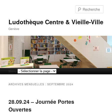
Rech
Ludothèque Centre & Vieille-Ville
Genève
Menu
Aller
Aller
principal
au
au
ARCHIVES MENSUELLES :
SEPTEMBRE 2024
contenu
contenu
28.09.24 – Journée Portes
principal
secondaire
Ouvertes