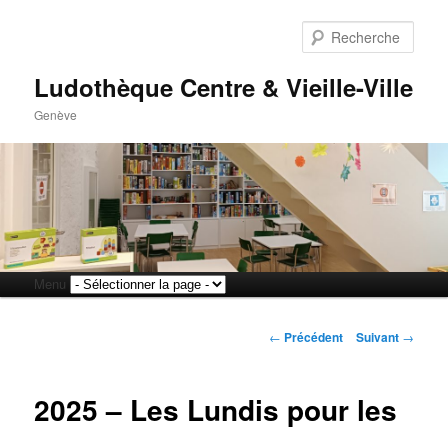
Rech
Ludothèque Centre & Vieille-Ville
Genève
Menu
Aller
Aller
principal
Navigation
au
au
←
Précédent
Suivant
→
des
articles
contenu
contenu
2025 – Les Lundis pour les
principal
secondaire