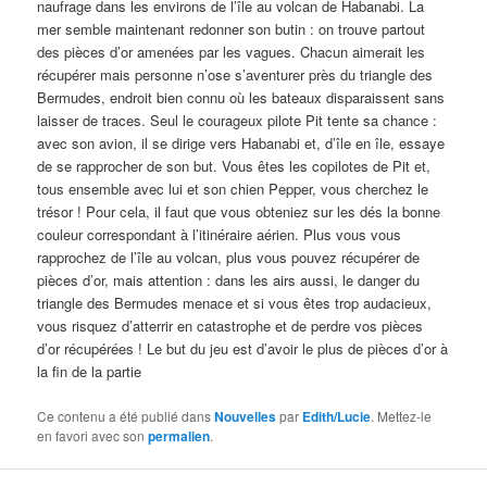
naufrage dans les environs de l’île au volcan de Habanabi. La
mer semble maintenant redonner son butin : on trouve partout
des pièces d’or amenées par les vagues. Chacun aimerait les
récupérer mais personne n’ose s’aventurer près du triangle des
Bermudes, endroit bien connu où les bateaux disparaissent sans
laisser de traces. Seul le courageux pilote Pit tente sa chance :
avec son avion, il se dirige vers Habanabi et, d’île en île, essaye
de se rapprocher de son but. Vous êtes les copilotes de Pit et,
tous ensemble avec lui et son chien Pepper, vous cherchez le
trésor ! Pour cela, il faut que vous obteniez sur les dés la bonne
couleur correspondant à l’itinéraire aérien. Plus vous vous
rapprochez de l’île au volcan, plus vous pouvez récupérer de
pièces d’or, mais attention : dans les airs aussi, le danger du
triangle des Bermudes menace et si vous êtes trop audacieux,
vous risquez d’atterrir en catastrophe et de perdre vos pièces
d’or récupérées ! Le but du jeu est d’avoir le plus de pièces d’or à
la fin de la partie
Ce contenu a été publié dans
Nouvelles
par
Edith/Lucie
. Mettez-le
en favori avec son
permalien
.