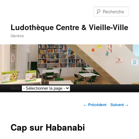
Rech
Ludothèque Centre & Vieille-Ville
Genève
Menu
Aller
Aller
principal
Navigation
au
au
←
Précédent
Suivant
→
des
articles
contenu
contenu
Cap sur Habanabi
principal
secondaire