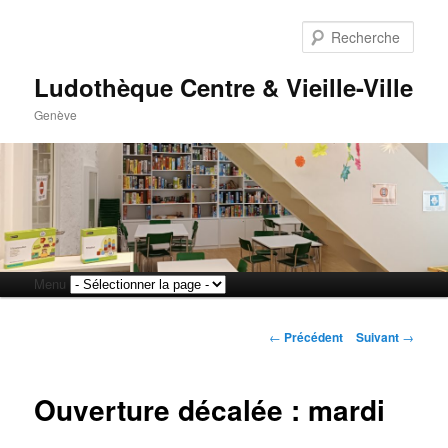
Rech
Ludothèque Centre & Vieille-Ville
Genève
Menu
Aller
Aller
principal
Navigation
au
au
←
Précédent
Suivant
→
des
articles
contenu
contenu
Ouverture décalée : mardi
principal
secondaire