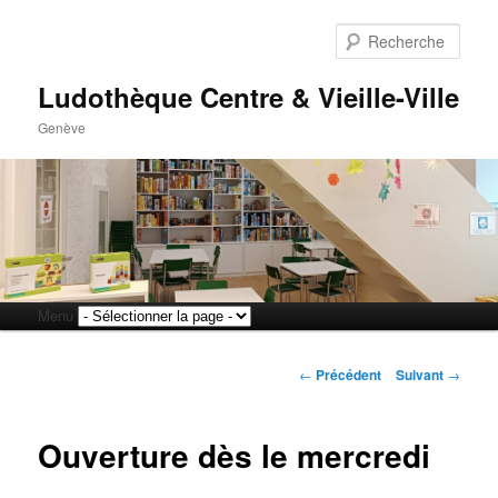
Rech
Ludothèque Centre & Vieille-Ville
Genève
Menu
Aller
Aller
principal
Navigation
au
au
←
Précédent
Suivant
→
des
articles
contenu
contenu
Ouverture dès le mercredi
principal
secondaire