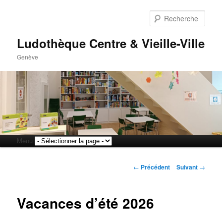
Rech
Ludothèque Centre & Vieille-Ville
Genève
Menu
Aller
Aller
principal
Navigation
au
au
←
Précédent
Suivant
→
des
articles
contenu
contenu
Vacances d’été 2026
principal
secondaire