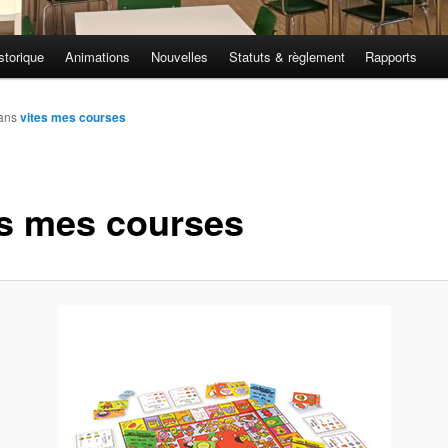
storique
Animations
Nouvelles
Statuts & règlement
Rapports
ans
vites mes courses
es mes courses