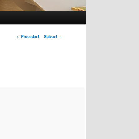
Navigation
← Précédent
Suivant →
des
images