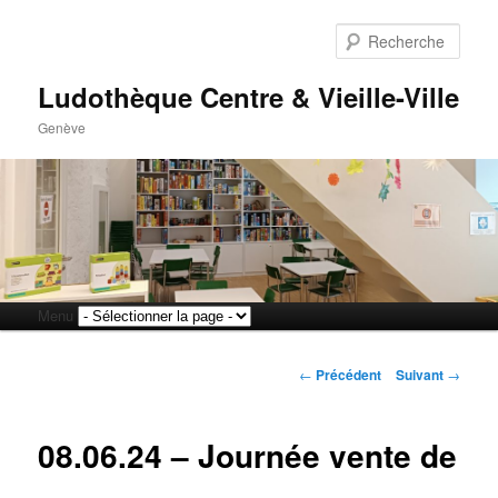
Rech
Ludothèque Centre & Vieille-Ville
Genève
Menu
Aller
Aller
principal
Navigation
au
au
←
Précédent
Suivant
→
des
articles
contenu
contenu
08.06.24 – Journée vente de
principal
secondaire