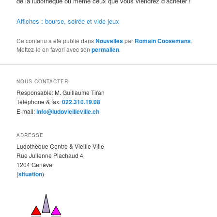
de la ludothèque ou même ceux que vous viendrez d’acheter !
Affiches : bourse, soirée et vide jeux
Ce contenu a été publié dans
Nouvelles
par
Romain Coosemans
.
Mettez-le en favori avec son
permalien
.
NOUS CONTACTER
Responsable: M. Guillaume Tiran
Téléphone & fax:
022.310.19.08
E-mail:
info@ludovieilleville.ch
ADRESSE
Ludothèque Centre & Vieille-Ville
Rue Julienne Piachaud 4
1204 Genève
(
situation
)