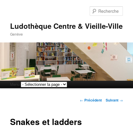
Rech
Ludothèque Centre & Vieille-Ville
Genève
Menu
Aller
Aller
principal
Navigation
au
au
←
Précédent
Suivant
→
des
articles
contenu
contenu
Snakes et ladders
principal
secondaire