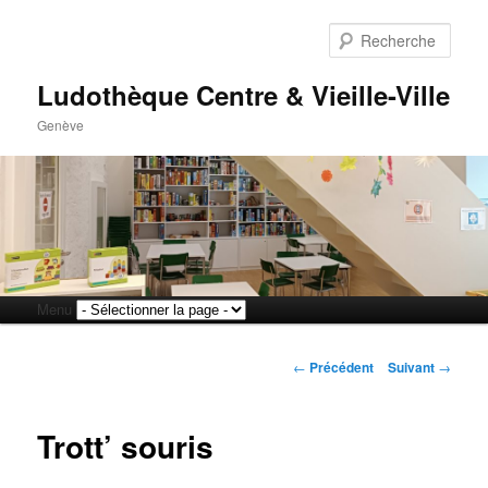
Rech
Ludothèque Centre & Vieille-Ville
Genève
Menu
Aller
Aller
principal
Navigation
au
au
←
Précédent
Suivant
→
des
articles
contenu
contenu
Trott’ souris
principal
secondaire