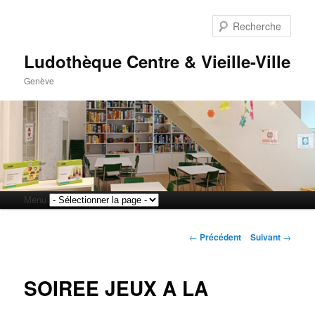
Rech
Ludothèque Centre & Vieille-Ville
Genève
Menu
Aller
Aller
principal
Navigation
au
au
←
Précédent
Suivant
→
des
articles
contenu
contenu
SOIREE JEUX A LA
principal
secondaire