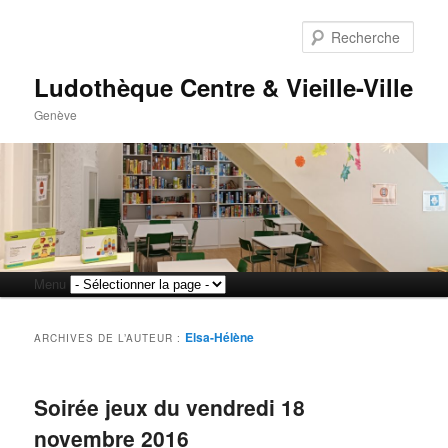
Rech
Ludothèque Centre & Vieille-Ville
Genève
Menu
Aller
Aller
principal
au
au
Elsa-Hélène
ARCHIVES DE L’AUTEUR :
contenu
contenu
Soirée jeux du vendredi 18
principal
secondaire
novembre 2016