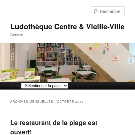
Rech
Ludothèque Centre & Vieille-Ville
Genève
Menu
Aller
Aller
principal
au
au
ARCHIVES MENSUELLES :
OCTOBRE 2013
contenu
contenu
Le restaurant de la plage est
principal
secondaire
ouvert!