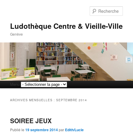
Rech
Ludothèque Centre & Vieille-Ville
Genève
Menu
Aller
Aller
principal
au
au
ARCHIVES MENSUELLES :
SEPTEMBRE 2014
contenu
contenu
SOIREE JEUX
principal
secondaire
Publié le
19 septembre 2014
par
Edith/Lucie