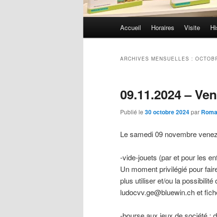
Menu
Accueil
Horaires
Visite
Hi
Aller
Aller
principal
au
au
ARCHIVES MENSUELLES :
OCTOBR
contenu
contenu
09.11.2024 – Ven
principal
secondaire
Publié le
30 octobre 2024
par
Roma
Le samedi 09 novembre venez 
-vide-jouets (par et pour les en
Un moment privilégié pour faire
plus utiliser et/ou la possibili
ludocvv.ge@bluewin.ch et fiche
-bourse aux jeux de société : 