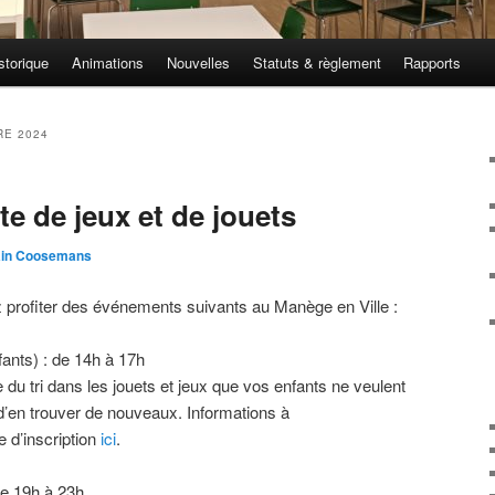
storique
Animations
Nouvelles
Statuts & règlement
Rapports
E 2024
te de jeux et de jouets
in Coosemans
profiter des événements suivants au Manège en Ville :
fants) : de 14h à 17h
 du tri dans les jouets et jeux que vos enfants ne veulent
té d’en trouver de nouveaux. Informations à
 d’inscription
ici
.
de 19h à 23h