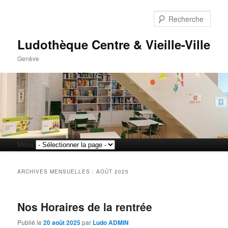
Rech
Ludothèque Centre & Vieille-Ville
Genève
Menu
Aller
Aller
principal
au
au
ARCHIVES MENSUELLES :
AOÛT 2025
contenu
contenu
Nos Horaires de la rentrée
principal
secondaire
Publié le
20 août 2025
par
Ludo ADMIN